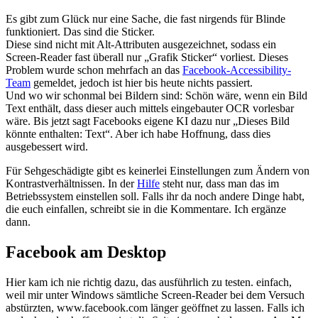
Es gibt zum Glück nur eine Sache, die fast nirgends für Blinde
funktioniert. Das sind die Sticker.
Diese sind nicht mit Alt-Attributen ausgezeichnet, sodass ein
Screen-Reader fast überall nur „Grafik Sticker“ vorliest. Dieses
Problem wurde schon mehrfach an das
Facebook-Accessibility-
Team
gemeldet, jedoch ist hier bis heute nichts passiert.
Und wo wir schonmal bei Bildern sind: Schön wäre, wenn ein Bild
Text enthält, dass dieser auch mittels eingebauter OCR vorlesbar
wäre. Bis jetzt sagt Facebooks eigene KI dazu nur „Dieses Bild
könnte enthalten: Text“. Aber ich habe Hoffnung, dass dies
ausgebessert wird.
Für Sehgeschädigte gibt es keinerlei Einstellungen zum Ändern von
Kontrastverhältnissen. In der
Hilfe
steht nur, dass man das im
Betriebssystem einstellen soll. Falls ihr da noch andere Dinge habt,
die euch einfallen, schreibt sie in die Kommentare. Ich ergänze
dann.
Facebook am Desktop
Hier kam ich nie richtig dazu, das ausführlich zu testen. einfach,
weil mir unter Windows sämtliche Screen-Reader bei dem Versuch
abstürzten, www.facebook.com länger geöffnet zu lassen. Falls ich