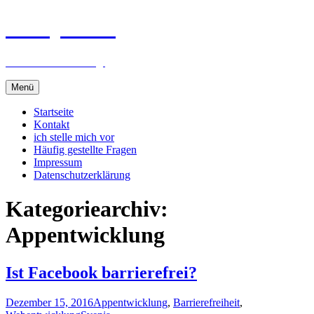
Svenjas Blog
alles was mich bewegt
Zum
Menü
Inhalt
springen
Startseite
Kontakt
ich stelle mich vor
Häufig gestellte Fragen
Impressum
Datenschutzerklärung
Kategoriearchiv:
Appentwicklung
Ist Facebook barrierefrei?
Dezember 15, 2016
Appentwicklung
,
Barrierefreiheit
,