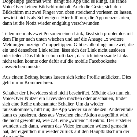
Doppeltipp geöffnet wird, hängt die App und es klingt, als fände
VoiceOver keinen Bildschirminhalt. Auch die Geste, sich den
Bildschirm mit zwei Finger von oben streichend vorlesen zu lassen,
bewirkt nichts als Schweigen. Hier hilft nur, die App neuzustarten,
dann ist die Notiz wieder endgültig verschwunden.
Teilen mehr als zwei Personen einen Link, lässt sich problemlos mit
dem Finger nach unten wischen und auf die Ansage „x weitere
Meldungen anzeigen“ doppeltippen. Gibt es allerdings nur zwei, die
ein und denselben Link teilen, lässt sich der Link nicht auslösen
oder teilen. Das führte schon oft dazu, dass ich interessante Links
nicht teilen konnte oder dafür auf die mobile Facebookseite
ausweichen musste.
Aus einem Beitrag heraus lassen sich keine Profile anklicken. Dies
geht nur in Kommentaren.
Schalter der Livevideos sind nicht beschriftet. Möchte also nun ein
VoiceOver-Nutzer ein Livevideo machen oder anschauen, findet
sich eine Reihe unbenannter Schalter. Um da wieder
rauszukommen, hilft nur, die App wieder zu schließen. Anderenfalls
kann es passieren, dass aus Versehen eine Aktion ausgeführt wird,
die nicht gewollt ist, wie z.B. eine „wütend“-Reaktio. Der Ersteller
wundert sich dann, warum das Video jemanden wütend gemacht
hat, der eigentlich nur wieder zurück auf den Hauptbildschirm der
App wollte.