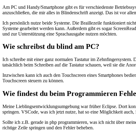
Am PC und Handy/Smartphone gibt es für verschiedenste Betriebssy
anzuschließen, die mir alles in Blindenschrift anzeigt. Das ist vor a
Ich persönlich nutze beide Systeme. Die Braillezeile funktioniert nic
Systeme gearbeitet werden kann. Außerdem gibt es sogar ScreenReader,
und zur Unterstützung eine Sprachausgabe nutzen möchten.
Wie schreibst du blind am PC?
Ich schreibe mit einer ganz normalen Tastatur im Zehnfingersystem. D
tatsächlich beim Schreiben auf die Tastatur schauen, weil sie die A
Inzwischen kann ich auch den Touchscreen eines Smartphones bedienen
Touchscreen steuern zu können.
Wie findest du beim Programmieren Fehler
Meine Lieblingsentwicklungsumgebung war früher Eclipse. Dort konn
springen. VSCode, was ich jetzt nutze, hat so eine Möglichkeit auch, 
Sollte ich z.B. gerade in php programmieren, was ich nicht über m
richtige Zeile springen und den Fehler beheben.