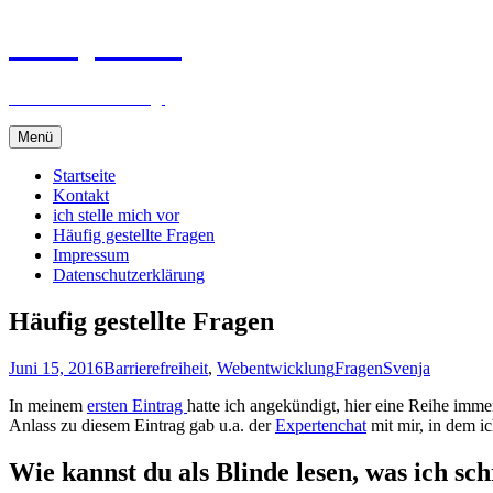
Svenjas Blog
alles was mich bewegt
Zum
Menü
Inhalt
springen
Startseite
Kontakt
ich stelle mich vor
Häufig gestellte Fragen
Impressum
Datenschutzerklärung
Häufig gestellte Fragen
Juni 15, 2016
Barrierefreiheit
,
Webentwicklung
Fragen
Svenja
In meinem
ersten Eintrag
hatte ich angekündigt, hier eine Reihe imme
Anlass zu diesem Eintrag gab u.a. der
Expertenchat
mit mir, in dem i
Wie kannst du als Blinde lesen, was ich sc