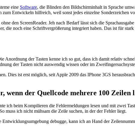
steme eine
Software
, die Blinden den Bildschirminhalt in Sprache umw
llem zum Entwickeln hilfreich, weil sonst jedes einzelne Sonderzeichen
ht ohne den ScreenReader. Jeh nach Bedarf lässt sich die Sprachausgabe 
 die noch eine Schriftvergrößerung integriert haben. Das ist für star
ie Anordnung der Tasten kenne ich so gut, dass ich damit relativ schne
nordnung der Tasten nicht auswendig wissen oder im Zweifingersuchsyst
. Dies ist erst möglich, seit Apple 2009 das IPhone 3GS herausbrachte
, wenn der Quellcode mehrere 100 Zeilen l
te ich beim Kompilieren die Fehlermeldungen lesen und mit zwei Tas
So muss ich nicht mühsam die Zeile suchen, in der der Fehler liegt.
eine Entwicklungsumgebung debugge, kann ich an Hand der Zeilennumme