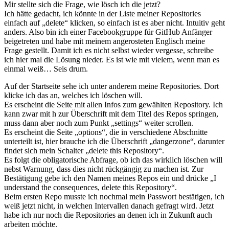
Mir stellte sich die Frage, wie lösch ich die jetzt?
Ich hätte gedacht, ich könnte in der Liste meiner Repositories
einfach auf „delete“ klicken, so einfach ist es aber nicht. Intuitiv geht
anders. Also bin ich einer Facebookgruppe für GitHub Anfänger
beigetreten und habe mit meinem angerosteten Englisch meine
Frage gestellt. Damit ich es nicht selbst wieder vergesse, schreibe
ich hier mal die Lösung nieder. Es ist wie mit vielem, wenn man es
einmal weiß… Seis drum.
Auf der Startseite sehe ich unter anderem meine Repositories. Dort
klicke ich das an, welches ich löschen will.
Es erscheint die Seite mit allen Infos zum gewählten Repository. Ich
kann zwar mit h zur Überschrift mit dem Titel des Repos springen,
muss dann aber noch zum Punkt „settings“ weiter scrollen.
Es erscheint die Seite „options“, die in verschiedene Abschnitte
unterteilt ist, hier brauche ich die Überschrift „dangerzone“, darunter
findet sich mein Schalter „delete this Repository“.
Es folgt die obligatorische Abfrage, ob ich das wirklich löschen will
nebst Warnung, dass dies nicht rückgängig zu machen ist. Zur
Bestätigung gebe ich den Namen meines Repos ein und drücke „I
understand the consequences, delete this Repository“.
Beim ersten Repo musste ich nochmal mein Passwort bestätigen, ich
weiß jetzt nicht, in welchen Intervallen danach gefragt wird. Jetzt
habe ich nur noch die Repositories an denen ich in Zukunft auch
arbeiten möchte.