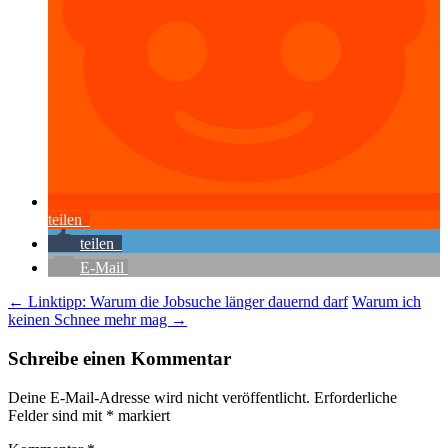
teilen
teilen
E-Mail
Beitragsnavigation
←
Linktipp: Warum die Jobsuche länger dauernd darf
Warum ich
keinen Schnee mehr mag
→
Schreibe einen Kommentar
Deine E-Mail-Adresse wird nicht veröffentlicht.
Erforderliche
Felder sind mit
*
markiert