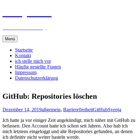
Svenjas Blog
alles was mich bewegt
Zum
Menü
Inhalt
springen
Startseite
Kontakt
ich stelle mich vor
Häufig gestellte Fragen
Impressum
Datenschutzerklärung
GitHub: Repositories löschen
Dezember 14, 2019
allgemein
,
Barrierefreiheit
GitHub
Svenja
Ich hatte ja vor einiger Zeit angekündigt, mich näher mit GitHub zu
befassen. Den Account hatte ich schon seit Jahren. Also hab ich
mich letztens eingeloggt und alte Repositories gefunden, an denen
ich definitiv nicht weiter basteln werde.